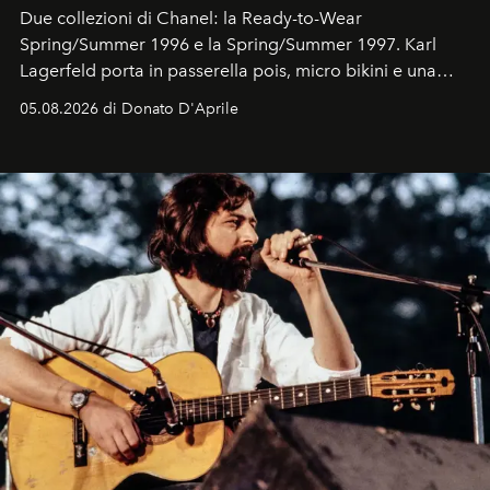
Due collezioni di Chanel: la Ready-to-Wear
Spring/Summer 1996 e la Spring/Summer 1997. Karl
Lagerfeld porta in passerella pois, micro bikini e una
logomania pensata per la spiaggia
, con Cindy, Linda,
05.08.2026 di Donato D'Aprile
Kate, Claudia e Carla una dietro l'altra. Trent'anni dopo,
in un'industria che vive di archivi, quel guardaroba resta
uno dei documenti più contemporanei che abbiamo.