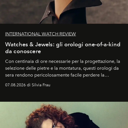
INTERNATIONAL WATCH REVIEW
Watches & Jewels: gli orologi one-of-a-kind
da conoscere
Con centinaia di ore necessarie per la progettazione, la
selezione delle pietre e la montatura, questi orologi da
sera rendono pericolosamente facile perdere la
cognizione del tempo. Ma con quadranti così
07.08.2026 di Silvia Frau
abbaglianti, chi è che guarda davvero l'ora?