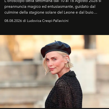
L'oroscopo della settimana dal 10 al 16 Agosto 2026 si
preannuncia magico ed entusiasmante, guidato dal
culmine della stagione solare del Leone e dal buio
favorevole della Luna nuova in Leone del 12 agosto,
08.08.2026 di Ludovica Crespi-Pallavicini
ideale per la notte delle Perseidi.