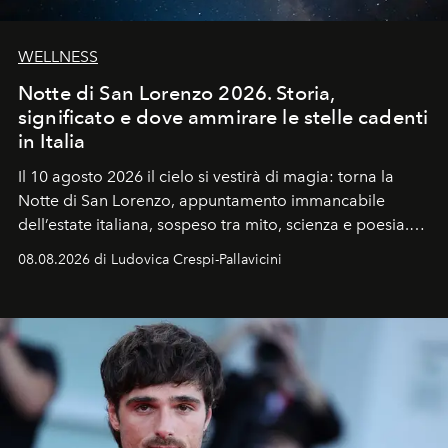
WELLNESS
Notte di San Lorenzo 2026. Storia,
significato e dove ammirare le stelle cadenti
in Italia
Il 10 agosto 2026 il cielo si vestirà di magia: torna la
Notte di San Lorenzo
, appuntamento immancabile
dell’estate italiana, sospeso tra mito, scienza e poesia.
Sarà il momento in cui gli occhi si alzano verso la volta
08.08.2026 di Ludovica Crespi-Pallavicini
celeste per seguire il passaggio delle
Perseidi
, quelle
che chiamiamo comunemente
stelle cadenti
, e affidare
all’universo i desideri più segreti