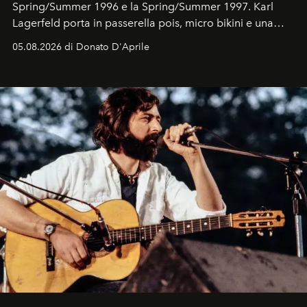
Spring/Summer 1996 e la Spring/Summer 1997. Karl
Lagerfeld porta in passerella pois, micro bikini e una
logomania pensata per la spiaggia
, con Cindy, Linda,
05.08.2026 di Donato D'Aprile
Kate, Claudia e Carla una dietro l'altra. Trent'anni dopo,
in un'industria che vive di archivi, quel guardaroba resta
uno dei documenti più contemporanei che abbiamo.