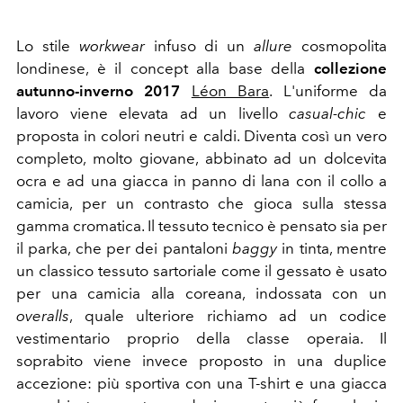
Lo stile
workwear
infuso di un
allure
cosmopolita
londinese, è il concept alla base della
collezione
autunno-inverno 2017
Léon Bara
. L'uniforme da
lavoro viene elevata ad un livello
casual-chic
e
proposta in colori neutri e caldi. Diventa così un vero
completo, molto giovane, abbinato ad un dolcevita
ocra e ad una giacca in panno di lana con il collo a
camicia, per un contrasto che gioca sulla stessa
gamma cromatica. Il tessuto tecnico è pensato sia per
il parka, che per dei pantaloni
baggy
in tinta, mentre
un classico tessuto sartoriale come il gessato è usato
per una camicia alla coreana, indossata con un
overalls
, quale ulteriore richiamo ad un codice
vestimentario proprio della classe operaia. Il
soprabito viene invece proposto in una duplice
accezione: più sportiva con una T-shirt e una giacca