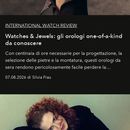
INTERNATIONAL WATCH REVIEW
Watches & Jewels: gli orologi one-of-a-kind
da conoscere
Con centinaia di ore necessarie per la progettazione, la
selezione delle pietre e la montatura, questi orologi da
sera rendono pericolosamente facile perdere la
cognizione del tempo. Ma con quadranti così
07.08.2026 di Silvia Frau
abbaglianti, chi è che guarda davvero l'ora?