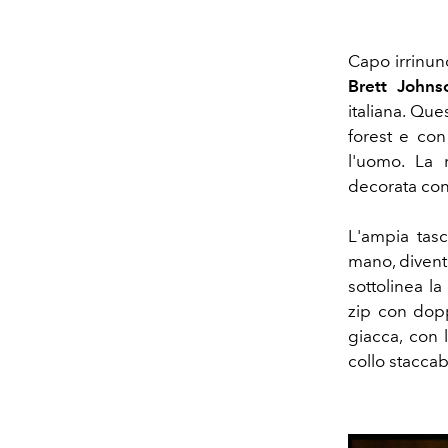
Capo irrinunc
Brett Johns
italiana. Qu
forest e con
l'uomo. La 
decorata con 
L'ampia tasc
mano, diventa
sottolinea la
zip con dopp
giacca, con l
collo staccab