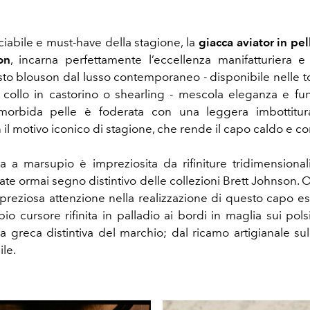
iabile e must-have della stagione, la
giacca aviator in pe
on
, incarna perfettamente l’eccellenza manifatturiera e l'
esto blouson dal lusso contemporaneo - disponibile nelle to
 collo in castorino o shearling - mescola eleganza e fun
morbida pelle è foderata con una leggera imbottitura
il motivo iconico di stagione, che rende il capo caldo e co
a a marsupio è impreziosita da rifiniture tridimensionali
te ormai segno distintivo delle collezioni Brett Johnson. 
 preziosa attenzione nella realizzazione di questo capo es
io cursore rifinita in palladio ai bordi in maglia sui pols
a greca distintiva del marchio; dal ricamo artigianale sul
ile.