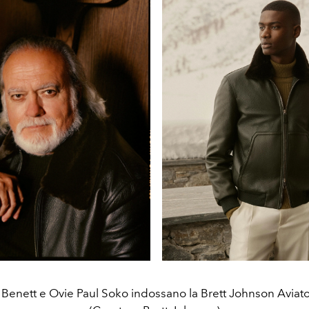
 Benett e Ovie Paul Soko indossano la Brett Johnson Aviato