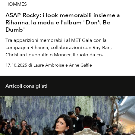
HOMMES
ASAP Rocky: i look memorabili insieme a
Rihanna, la moda e l'album "Don't Be
Dumb"
Tra apparizioni memorabili al MET Gala con la
compagna Rihanna, collaborazioni con Ray-Ban,
Christian Louboutin o Moncer, il ruolo da co-
protagonista con Denzel Washington nel nuovo film di
17.10.2025 di Laure Ambroise e Anne Gaffié
Spike Lee, le creazioni del suo marchio AWGE e l'uscita
imminente di "Don't Be Dumb", A$AP Rocky si impone
come un fenomeno mondiale.
Articoli consigliati