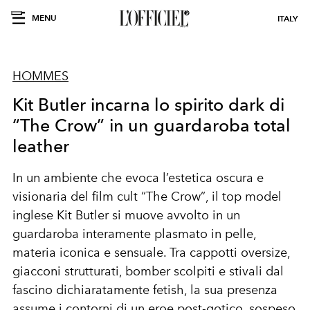
MENU
ITALY
HOMMES
Kit Butler incarna lo spirito dark di
“The Crow” in un guardaroba total
leather
In un ambiente che evoca l’estetica oscura e
visionaria del film cult
“The Crow”
, il top model
inglese
Kit Butler
si muove avvolto in un
guardaroba interamente plasmato in
pelle
,
materia iconica e sensuale. Tra
cappotti oversize
,
giacconi strutturati
,
bomber scolpiti
e
stivali dal
fascino dichiaratamente fetish
, la sua presenza
assume i contorni di un eroe post-gotico, sospeso