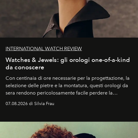
INTERNATIONAL WATCH REVIEW
Watches & Jewels: gli orologi one-of-a-kind
da conoscere
Con centinaia di ore necessarie per la progettazione, la
selezione delle pietre e la montatura, questi orologi da
sera rendono pericolosamente facile perdere la
cognizione del tempo. Ma con quadranti così
07.08.2026 di Silvia Frau
abbaglianti, chi è che guarda davvero l'ora?