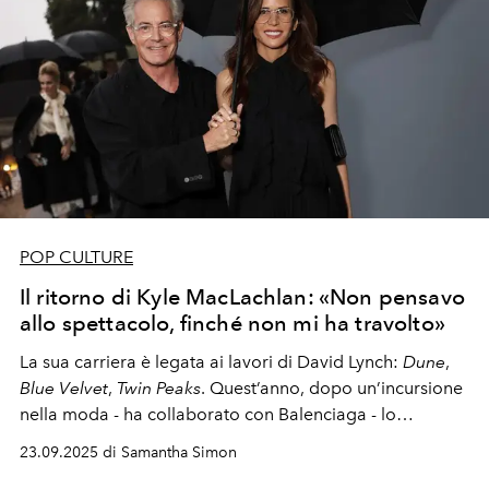
POP CULTURE
Il ritorno di Kyle MacLachlan: «Non pensavo
allo spettacolo, finché non mi ha travolto»
La sua carriera è legata ai lavori di David Lynch:
Dune
,
Blue Velvet
,
Twin Peaks
. Quest’anno, dopo un’incursione
nella moda - ha collaborato con
Balenciaga
- lo
ritroveremo nella nuova serie
FX The Lowdown
23.09.2025 di Samantha Simon