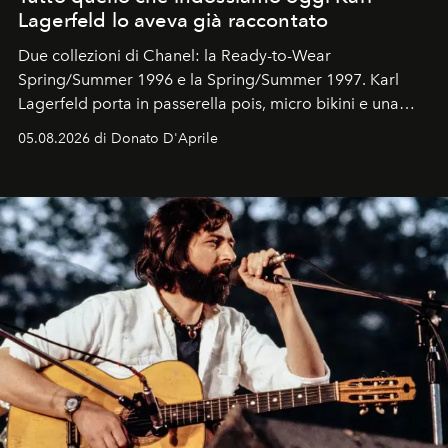
Lagerfeld lo aveva già raccontato
Due collezioni di Chanel: la Ready-to-Wear
Spring/Summer 1996 e la Spring/Summer 1997. Karl
Lagerfeld porta in passerella pois, micro bikini e una
logomania pensata per la spiaggia
, con Cindy, Linda,
05.08.2026 di Donato D'Aprile
Kate, Claudia e Carla una dietro l'altra. Trent'anni dopo,
in un'industria che vive di archivi, quel guardaroba resta
uno dei documenti più contemporanei che abbiamo.