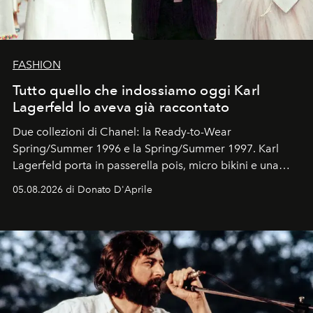
FASHION
Tutto quello che indossiamo oggi Karl
Lagerfeld lo aveva già raccontato
Due collezioni di Chanel: la Ready-to-Wear
Spring/Summer 1996 e la Spring/Summer 1997. Karl
Lagerfeld porta in passerella pois, micro bikini e una
logomania pensata per la spiaggia
, con Cindy, Linda,
05.08.2026 di Donato D'Aprile
Kate, Claudia e Carla una dietro l'altra. Trent'anni dopo,
in un'industria che vive di archivi, quel guardaroba resta
uno dei documenti più contemporanei che abbiamo.