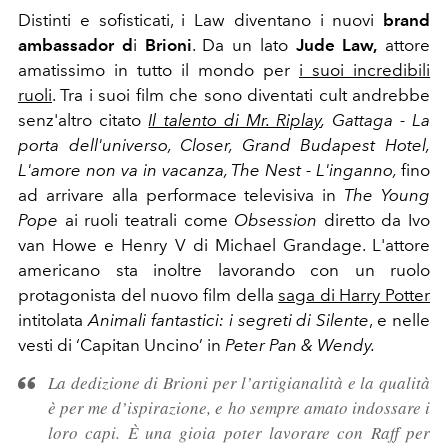
Distinti e sofisticati, i Law diventano i nuovi
brand
ambassador d
i
Brioni
. Da un lato
Jude Law,
attore
amatissimo in tutto il mondo per
i suoi incredibili
ruoli
. Tra i suoi film che sono diventati cult andrebbe
senz'altro citato
Il talento di Mr. Riplay
, Gattaga - La
porta dell'universo, Closer, Grand Budapest Hotel,
L'amore non va in vacanza, The Nest - L'inganno,
fino
ad arrivare alla performace televisiva in
The Young
Pope
ai ruoli teatrali come
Obsession
diretto da Ivo
van Howe e Henry V di Michael Grandage. L'attore
americano sta inoltre lavorando con un ruolo
protagonista del nuovo film della
saga di Harry Potter
intitolata
Animali fantastici: i segreti di Silente
, e nelle
vesti di ‘Capitan Uncino’ in
Peter Pan & Wendy.
La dedizione di Brioni per l’artigianalità e la qualità
è per me d’ispirazione, e ho sempre amato indossare i
loro capi. È una gioia poter lavorare con Raff per