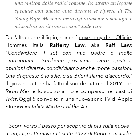
una Maison dalle radici romane, ho stretto un legame
speciale con questa città durante le riprese di The
Young Pope. Mi sento
meravigliosamente a mio agio e
mi sembra un ritorno a casa."
Jude Law
Dall'altra parte il figlio, nonché
cover boy de L'Officiel
Hommes Italia
Rafferty Law
,
aka
Raff Law:
"Condividere il set con mio padre è molto
emozionante. Sebbene possiamo avere gusti e
opinioni diverse, condividia
mo anche molte passioni.
Una di queste è lo stile, e su Brioni siamo d’accordo."
Il giovane attore ha fatto il suo debutto nel 2019 con
Repo Men
e lo scorso anno è comparso nel cast di
Twist
. Oggi è coinvolto in una nuova serie TV di Apple
Studios
intitolata Masters of the Air.
Scorri verso il basso per scoprire di più sulla nuova
campagna Primavera Estate 2022 di Brioni con Jude