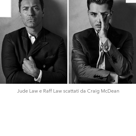
Jude Law e Raff Law scattati da Craig McDean