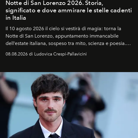
Notte di San Lorenzo 2026. Storia,
significato e dove ammirare le stelle cadenti
in Italia
Il 10 agosto 2026 il cielo si vestirà di magia: torna la
Notte di San Lorenzo
, appuntamento immancabile
dell’estate italiana, sospeso tra mito, scienza e poesia.
Sarà il momento in cui gli occhi si alzano verso la volta
08.08.2026 di Ludovica Crespi-Pallavicini
celeste per seguire il passaggio delle
Perseidi
, quelle
che chiamiamo comunemente
stelle cadenti
, e affidare
all’universo i desideri più segreti