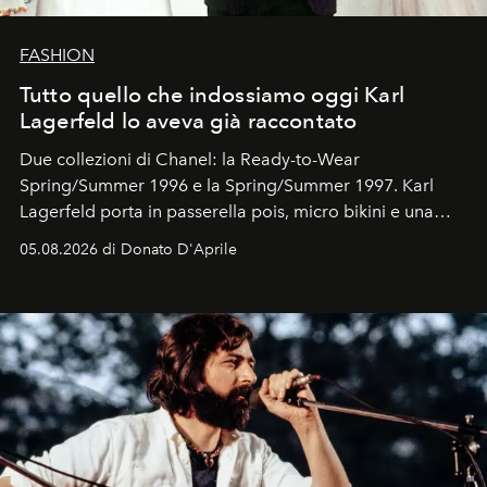
FASHION
Tutto quello che indossiamo oggi Karl
Lagerfeld lo aveva già raccontato
Due collezioni di Chanel: la Ready-to-Wear
Spring/Summer 1996 e la Spring/Summer 1997. Karl
Lagerfeld porta in passerella pois, micro bikini e una
logomania pensata per la spiaggia
, con Cindy, Linda,
05.08.2026 di Donato D'Aprile
Kate, Claudia e Carla una dietro l'altra. Trent'anni dopo,
in un'industria che vive di archivi, quel guardaroba resta
uno dei documenti più contemporanei che abbiamo.