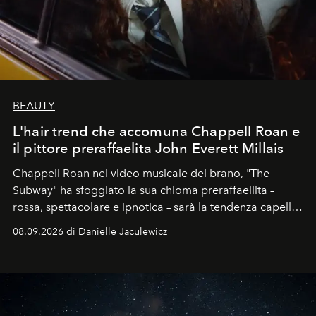
BEAUTY
L'hair trend che accomuna Chappell Roan e
il pittore preraffaelita John Everett Millais
Chappell Roan nel video musicale del brano, "The
Subway" ha sfoggiato la sua chioma preraffaellita –
rossa, spettacolare e ipnotica – sarà la tendenza capelli
dell'autunno?
08.09.2026 di Danielle Jaculewicz