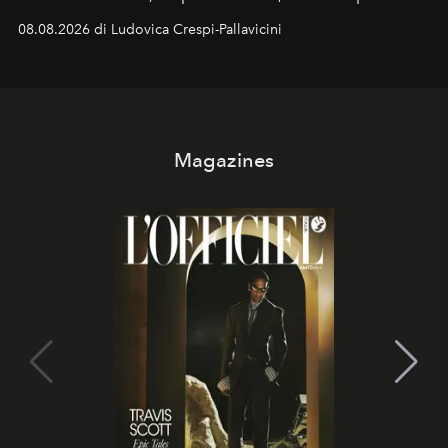
Sarà il momento in cui gli occhi si alzano verso la volta
08.08.2026 di Ludovica Crespi-Pallavicini
celeste per seguire il passaggio delle
Perseidi
, quelle
che chiamiamo comunemente
stelle cadenti
, e affidare
all’universo i desideri più segreti
Magazines