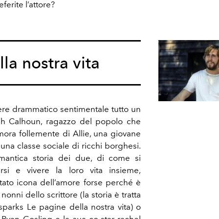
ferite l’attore?
la nostra vita
nere drammatico sentimentale tutto un
ah Calhoun, ragazzo del popolo che
mora follemente di Allie, una giovane
na classe sociale di ricchi borghesi.
mantica storia dei due, di come si
rsi e vivere la loro vita insieme,
entato icona dell’amore forse perché è
 nonni dello scrittore (la storia è tratta
sparks Le pagine della nostra vita) o
, Ryan Gosling e la sua co-star rachel