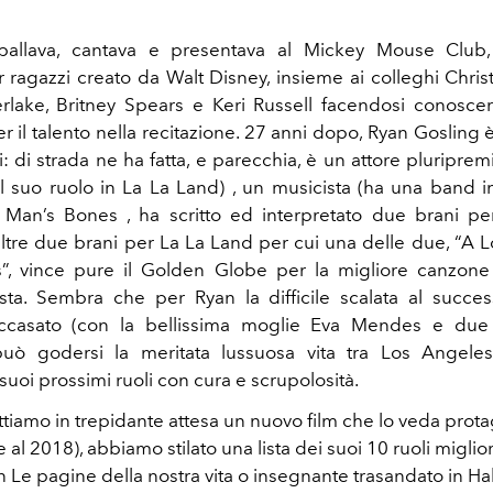
ballava, cantava e presentava al Mickey Mouse Club
r ragazzi creato da Walt Disney, insieme ai colleghi Chris
rlake, Britney Spears e Keri Russell facendosi conosce
r il talento nella recitazione. 27 anni dopo, Ryan Gosling 
i: di strada ne ha fatta, e parecchia, è un attore pluripre
l suo ruolo in La La Land) , un musicista (ha una band i
an’s Bones , ha scritto ed interpretato due brani per 
altre due brani per La La Land per cui una delle due, “A L
s”, vince pure il Golden Globe per la migliore canzone 
sta. Sembra che per Ryan la difficile scalata al succe
accasato (con la bellissima moglie Eva Mendes e du
può godersi la meritata lussuosa vita tra Los Angele
suoi prossimi ruoli con cura e scrupolosità.
tiamo in trepidante attesa un nuovo film che lo veda prota
ale al 2018), abbiamo stilato una lista dei suoi 10 ruoli migli
 Le pagine della nostra vita o insegnante trasandato in Hal