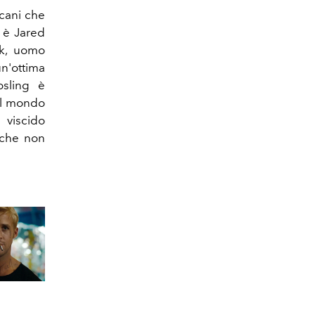
icani che
n è Jared
rk, uomo
'ottima
osling è
el mondo
 viscido
 che non