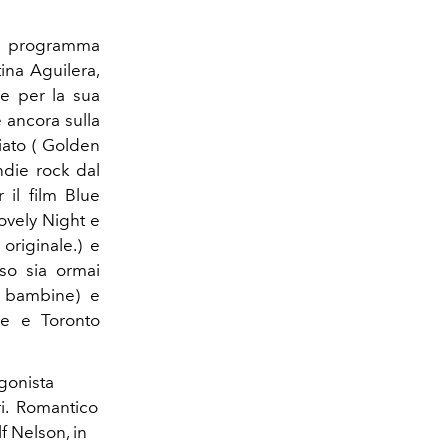
, programma
tina Aguilera,
re per la sua
è ancora sulla
miato ( Golden
ndie rock dal
il film Blue
ovely Night e
originale.) e
sso sia ormai
e bambine) e
se e Toronto
gonista
ori. Romantico
f Nelson, in