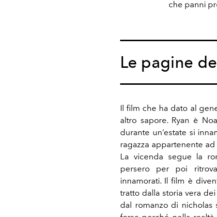
che panni pre
Le pagine del
Il film che ha dato al ge
altro sapore. Ryan è No
durante un’estate si inna
ragazza appartenente ad u
La vicenda segue la ro
persero per poi ritrova
innamorati. Il film è div
tratto dalla storia vera dei
dal romanzo di nicholas 
forse perché nella realtà