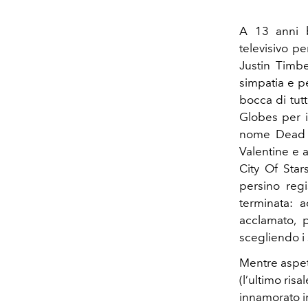
A 13 anni 
televisivo pe
Justin Timbe
simpatia e pe
bocca di tutt
Globes per i
nome Dead M
Valentine e 
City Of Star
persino regi
terminata: 
acclamato, 
scegliendo i 
Mentre aspet
(l’ultimo ris
innamorato in