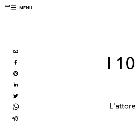
MENU
I 1
L'attor