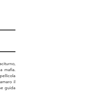
aciturno,
a mafia.
pellicola
amaro il
he guida