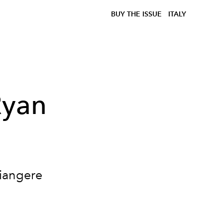
BUY THE ISSUE
ITALY
Ryan
a
piangere