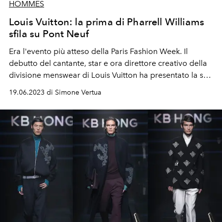
HOMMES
Louis Vuitton: la prima di Pharrell Williams
sfila su Pont Neuf
Era l'evento più atteso della Paris Fashion Week. Il
debutto del cantante, star e ora direttore creativo della
divisione menswear di Louis Vuitton ha presentato la sua
prima sfilata uomo primavera estate 2024.
19.06.2023 di Simone Vertua