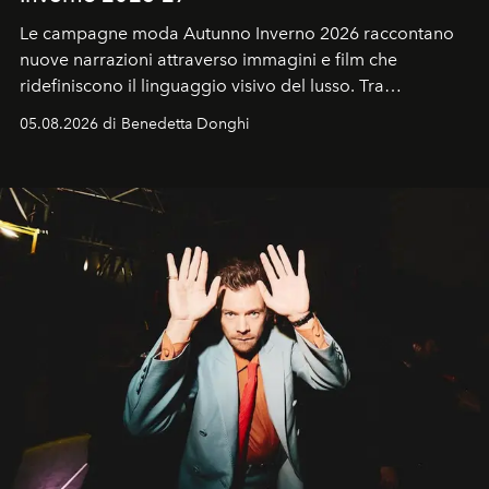
Le campagne moda Autunno Inverno 2026 raccontano
nuove narrazioni attraverso immagini e film che
ridefiniscono il linguaggio visivo del lusso. Tra
protagonisti del cinema, volti della cultura
05.08.2026 di Benedetta Donghi
contemporanea e storytelling d'autore, le maison
trasformano ogni campagna in uno storytelling capace
di esprimere identità, visione e desiderio.