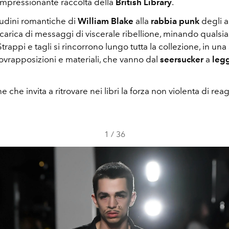
’impressionante raccolta della
British Library
.
tudini romantiche di
William Blake
alla
rabbia punk
degli a
 carica di messaggi di viscerale ribellione, minando qualsia
Strappi e tagli si rincorrono lungo tutta la collezione, in una
ovrapposizioni e materiali, che vanno dal
seersucker
a
legg
 che invita a ritrovare nei libri la forza non violenta di reag
1
/
36