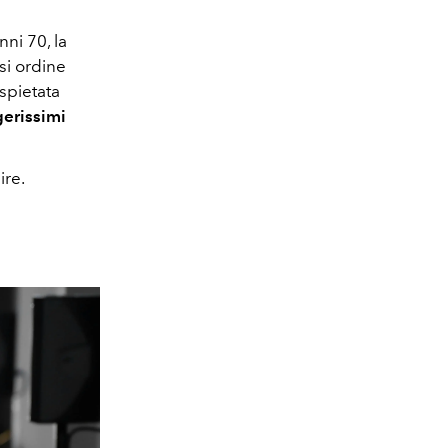
nni 70, la
si ordine
 spietata
erissimi
ire.