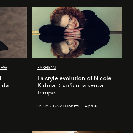
IEW
FASHION
i
La style evolution di Nicole
d da
Kidman: un'icona senza
tempo
06.08.2026 di Donato D'Aprile