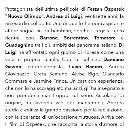
Protagonista dell’ultima pellicola di
Ferzan Özpetek
"Nuovo Olimpo"
,
Andrea di Luigi
, ventisette anni, fa
un esordio col botto. Uno di quelli che ogni aspirante
attore sogna sin da bambino, perché il regista turco
rientra, con
Garrone
,
Sorrentino
,
Tornatore
e
Guadagnino
tra i più ambiti del panorama italiano.
Di
Luigi
ha affrontato ogni giorno di ripresa come una
vera e propria scuola. Con lui sul set:
Damiano
Gavino
, co-protagonista,
Luisa Ranieri
, Aurora
Giovinazzo, Greta Scarano, Alvise Rigo, Giancarlo
Commare e Jasmine Trinca. Un cast con esperienza,
che non lo ha scoraggiato ma anzi, gli ha insegnato a
non prendersi mai troppo sul serio. Ascolano di
origine, tra lavoretti vari per mantenersi, Andrea
studia e coltiva la grande passione per la recitazione,
con la speranza di un'occasione fruttuosa. Arriva con
il film di Ozpetek, che racconta la storia d’amore di