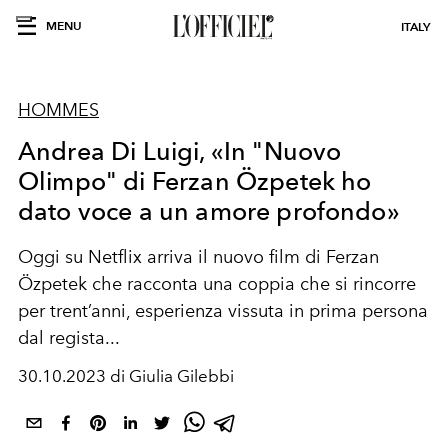
MENU
ITALY
HOMMES
Andrea Di Luigi, «In "Nuovo
Olimpo" di Ferzan Özpetek ho
dato voce a un amore profondo»
Oggi su Netflix arriva il nuovo film di
Ferzan
Özpetek
che racconta una coppia che si
rincorre
per
trent
’
anni
, esperienza vissuta in
prima persona
dal
regista...
30.10.2023 di Giulia Gilebbi