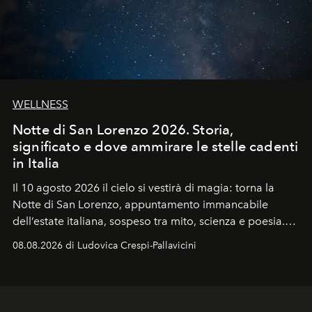
WELLNESS
Notte di San Lorenzo 2026. Storia,
significato e dove ammirare le stelle cadenti
in Italia
Il 10 agosto 2026 il cielo si vestirà di magia: torna la
Notte di San Lorenzo
, appuntamento immancabile
dell’estate italiana, sospeso tra mito, scienza e poesia.
Sarà il momento in cui gli occhi si alzano verso la volta
08.08.2026 di Ludovica Crespi-Pallavicini
celeste per seguire il passaggio delle
Perseidi
, quelle
che chiamiamo comunemente
stelle cadenti
, e affidare
all’universo i desideri più segreti