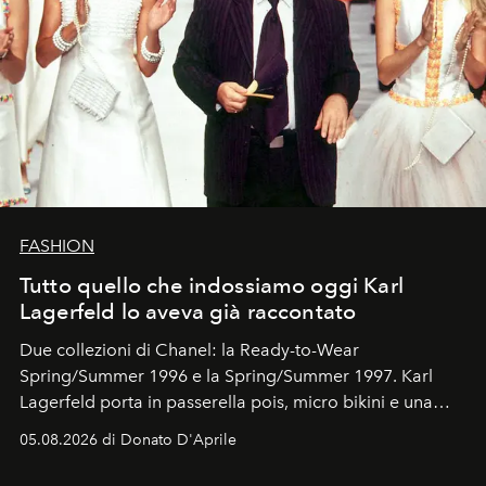
FASHION
Tutto quello che indossiamo oggi Karl
Lagerfeld lo aveva già raccontato
Due collezioni di Chanel: la Ready-to-Wear
Spring/Summer 1996 e la Spring/Summer 1997. Karl
Lagerfeld porta in passerella pois, micro bikini e una
logomania pensata per la spiaggia
, con Cindy, Linda,
05.08.2026 di Donato D'Aprile
Kate, Claudia e Carla una dietro l'altra. Trent'anni dopo,
in un'industria che vive di archivi, quel guardaroba resta