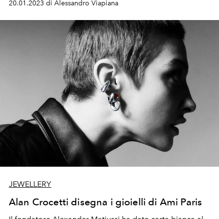
20.01.2023 di Alessandro Viapiana
ancora
Manu Ríos, Noah Beck, la K-Pop star Hoshi tra i
tantissimi ospiti in front-row.
JEWELLERY
Alan Crocetti disegna i gioielli di Ami Paris