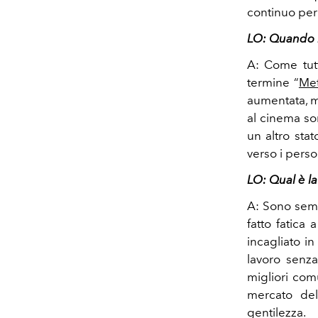
continuo per 
LO: Quando h
A: Come tutt
termine “
Met
aumentata, m
al cinema so
un altro stat
verso i perso
LO: Qual è la
A: Sono semp
fatto fatica
incagliato i
lavoro senza
migliori com
mercato de
gentilezza.