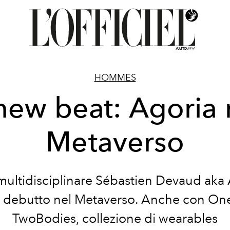
HOMMES
new beat: Agoria 
Metaverso
multidisciplinare
Sébastien
Devaud aka
o
debutto
nel
Metaverso.
Anche con
One
Two
Bodies,
collezione di wearables