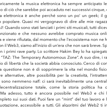
oricamente la musica elettronica ha sempre anticipato l
ono di ciò che sarebbe poi accaduto nei successivi cinque, 
ca elettronica è anche perché sono un po’ un geek; il 
 popolare. Quasi mi vergognavo di dire alle mie ragaz
! Quando sono stati lanciati i primi siti musicali, tutti di
unzionato e che nessuno avrebbe comprato musica onlin
 e viene rifiutata, dal momento che l'ecosistema non ne ha 
on il Web3, siamo all'inizio di un’era che non sarà breve. Sp
 i primi rave party. Lo scrittore Hakim Bey lo ha spiega
o “TAZ: The Temporary Autonomous Zone”. A suo dire, i ra
zio di libertà che la società abbia conosciuto. Cerco di c
 questione non è di sopprimere la vita nel mondo fisic
e alternative, altre possibilità per la creatività, l'intratt
n sono nemmeno naïf: ci sarà inevitabilmente una central
centralizzazione totale, come la storia politica ha d
 Ma adesso, tutto è ancora possibile nel Web3 e chi l
pleto sui suoi dati. Puoi fare un “mint” del tuo lavoro e l
otazione, accessibile a tutti. Gli algoritmi del Web2 ti 