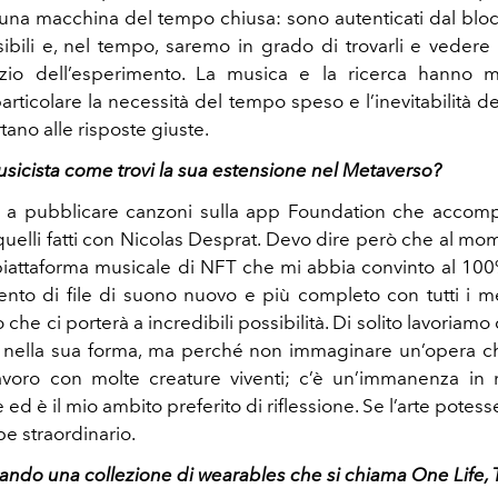
una macchina del tempo chiusa: sono autenticati dal blo
isibili e, nel tempo, saremo in grado di trovarli e vede
izio dell’esperimento. La musica e la ricerca hanno m
rticolare la necessità del tempo speso e l’inevitabilità de
ano alle risposte giuste.
icista come trovi la sua estensione nel Metaverso?
o a pubblicare canzoni sulla app Foundation che accom
quelli fatti con Nicolas Desprat. Devo dire però che al mo
iattaforma musicale di NFT che mi abbia convinto al 10
vvento di file di suono nuovo e più completo con tutti i m
ò che ci porterà a incredibili possibilità. Di solito lavoriam
o nella sua forma, ma perché non immaginare un’opera c
avoro con molte creature viventi; c’è un’immanenza in 
ed è il mio ambito preferito di riflessione. Se l’arte potes
be straordinario.
ciando una collezione di wearables che si chiama One Life,