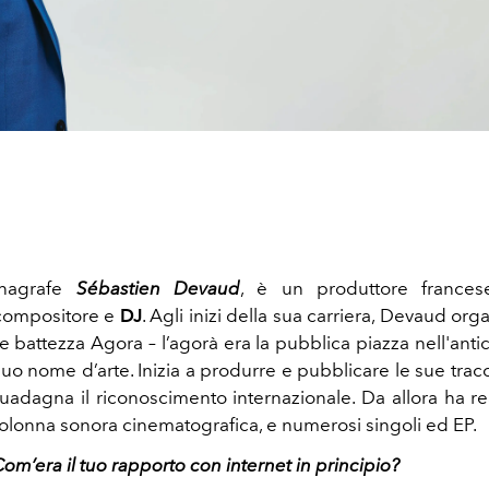
’anagrafe
Sébastien Devaud
, è un produttore france
 compositore e
DJ
. Agli inizi della sua carriera, Devaud org
 battezza Agora – l’agorà era la pubblica piazza nell'anti
 suo nome d’arte. Inizia a produrre e pubblicare le sue tra
guadagna il riconoscimento internazionale. Da allora ha rea
olonna sonora cinematografica, e numerosi singoli ed EP.
om’era il tuo rapporto con internet in principio?