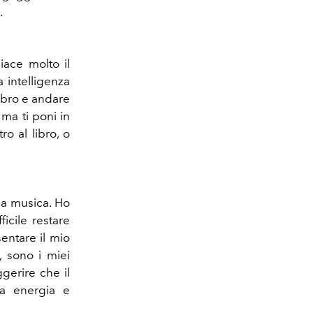
.
iace molto il
 intelligenza
ibro e andare
ma ti poni in
ro al libro, o
la musica. Ho
icile restare
entare il mio
, sono i miei
gerire che il
ta energia e