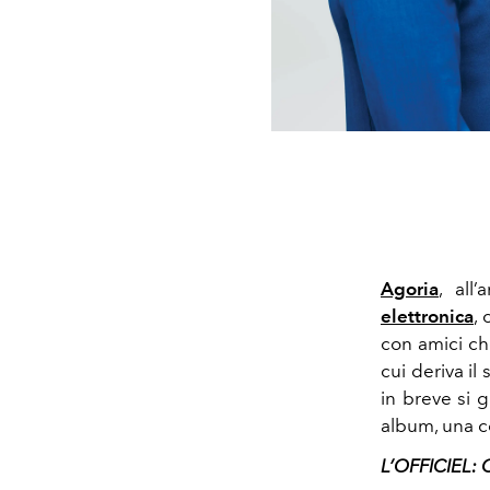
Agoria
, all
elettronica
,
con amici che
cui deriva il
in breve si 
album, una c
L’OFFICIEL: C