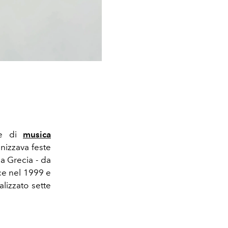
se di
musica
anizzava feste
ca Grecia - da
cce nel 1999 e
lizzato sette