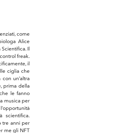
enziati, come
biologa Alice
cientifica. Il
control freak.
ificamente, il
le ciglia che
 con un’altra
, prima della
) che le fanno
 la musica per
l’opportunità
 scientifica.
 tre anni per
per me gli NFT