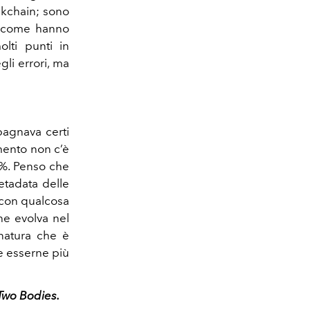
ckchain; sono
re come hanno
olti punti in
gli errori, ma
pagnava certi
mento non c’è
0%. Penso che
etadata delle
o con qualcosa
he evolva nel
natura che è
se esserne più
 Two Bodies.