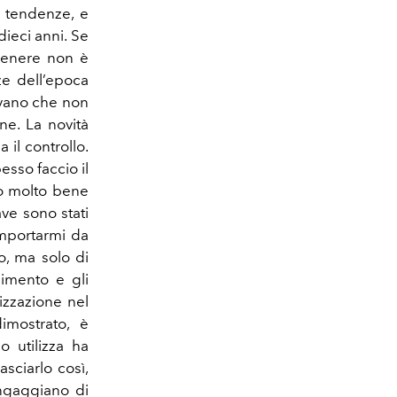
e tendenze, e
dieci anni. Se
genere non è
ze dell’epoca
cevano che non
e. La novità
il controllo.
esso faccio il
to molto bene
ve sono stati
omportarmi da
o, ma solo di
enimento e gli
izzazione nel
imostrato, è
o utilizza ha
asciarlo così,
ingaggiano di