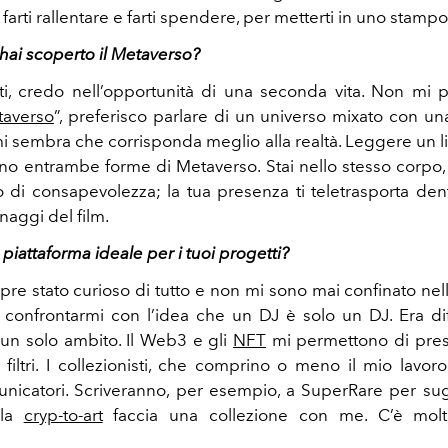
farti rallentare e farti spendere, per metterti in uno stampo
ai scoperto il Metaverso?
i, credo nell’opportunità di una seconda vita. Non mi p
averso
”, preferisco parlare di un universo mixato con una
i sembra che corrisponda meglio alla realtà. Leggere un l
no entrambe forme di Metaverso. Stai nello stesso corpo, 
o di consapevolezza; la tua presenza ti teletrasporta dent
naggi del film.
 piattaforma ideale per i tuoi progetti?
re stato curioso di tutto e non mi sono mai confinato nel
 a confrontarmi con l’idea che un DJ è solo un DJ. Era diff
n un solo ambito. Il Web3 e gli
NFT
mi permettono di pres
 filtri. I collezionisti, che comprino o meno il mio lavoro
unicatori. Scriveranno, per esempio, a SuperRare per sug
lla
cryp-to-art
faccia una collezione con me. C’è mol