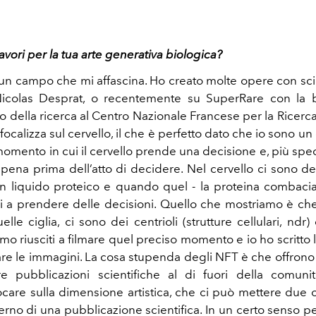
avori per la tua arte generativa biologica?
un campo che mi affascina. Ho creato molte opere con sci
 Nicolas Desprat, o recentemente su SuperRare con la 
 della ricerca al Centro Nazionale Francese per la Ricerca S
 focalizza sul cervello, il che è perfetto dato che io sono un 
 momento in cui il cervello prende una decisione e, più spec
na prima dell’atto di decidere. Nel cervello ci sono del
 liquido proteico e quando quel - la proteina combacia
izi a prendere delle decisioni. Quello che mostriamo è che
elle ciglia, ci sono dei centrioli (strutture cellulari, ndr
mo riusciti a filmare quel preciso momento e io ho scritto
 le immagini. La cosa stupenda degli NFT è che offrono 
e pubblicazioni scientifiche al di fuori della comunità
care sulla dimensione artistica, che ci può mettere due o
terno di una pubblicazione scientifica. In un certo senso 