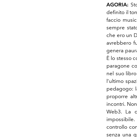
AGORIA:
St
definito il t
faccio musi
sempre stato
che ero un DJ
avrebbero f
genera paura
È lo stesso c
paragone con
nel suo libr
l’ultimo spa
pedagogo: la
proporre altr
incontri. No
Web3. La de
impossibile.
controllo com
senza una qu