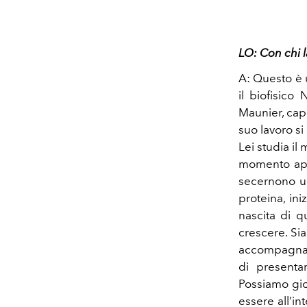
LO: Con chi l
A: Questo è 
il biofisico
Maunier, capo
suo lavoro si
Lei studia il
momento appe
secernono un
proteina, in
nascita di qu
crescere. Sia
accompagnare
di presentar
Possiamo gio
essere all’in