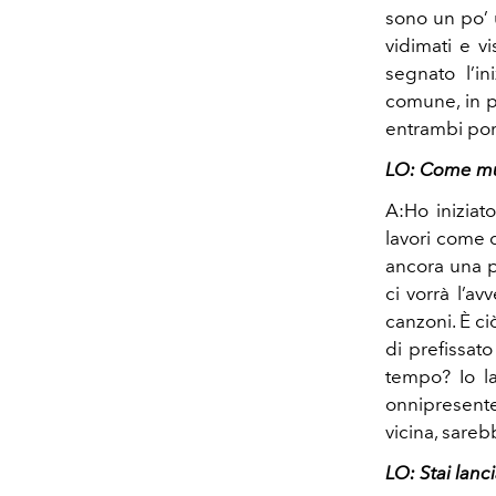
sono un po’ 
vidimati e v
segnato l’in
comune, in pa
entrambi port
LO: Come mus
A:Ho iniziat
lavori come 
ancora una p
ci vorrà l’a
canzoni. È ci
di prefissat
tempo? Io l
onnipresente 
vicina, sareb
LO: Stai lan