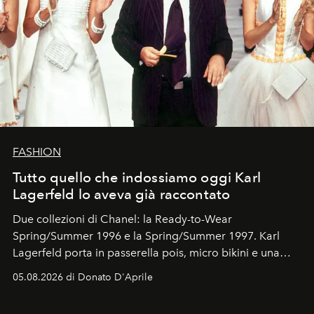
FASHION
Tutto quello che indossiamo oggi Karl
Lagerfeld lo aveva già raccontato
Due collezioni di Chanel: la Ready-to-Wear
Spring/Summer 1996 e la Spring/Summer 1997. Karl
Lagerfeld porta in passerella pois, micro bikini e una
logomania pensata per la spiaggia
, con Cindy, Linda,
05.08.2026 di Donato D'Aprile
Kate, Claudia e Carla una dietro l'altra. Trent'anni dopo,
in un'industria che vive di archivi, quel guardaroba resta