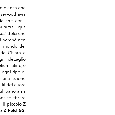
e e bianca che
Rosewood
avrà
ada che con i
ra tra il qua
così dolci che
lli perché non
 il mondo del
a da Chiara e
ni dettaglio
tium latino, o
 ogni tipo di
in una lezione
ttiti del cuore
 sul panorama
per celebrare
- il piccolo
Z
co
Z
Fold 5G
,