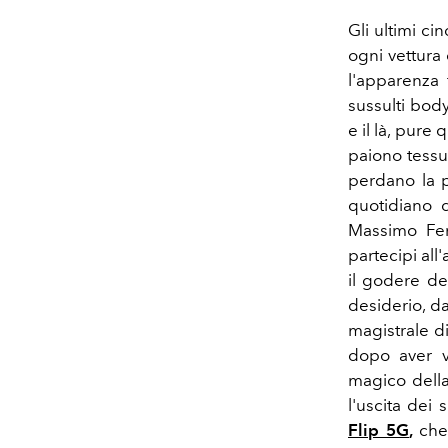
Gli ultimi ci
ogni vettura 
l'apparenza 
sussulti bod
e il là, pure
paiono tessut
perdano la p
quotidiano d
Massimo Fer
partecipi all
il godere de
desiderio, da
magistrale d
dopo aver vi
magico della
l'uscita dei 
Flip 5G
,
che