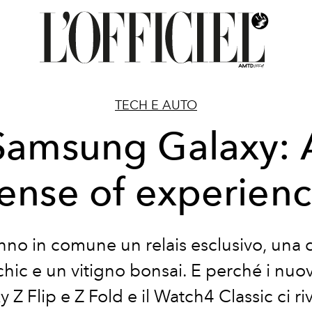
TECH E AUTO
Samsung Galaxy: 
ense of experien
no in comune un relais esclusivo, una 
hic e un vitigno bonsai. E perché i nuov
y Z Flip e Z Fold e il Watch4 Classic ci ri