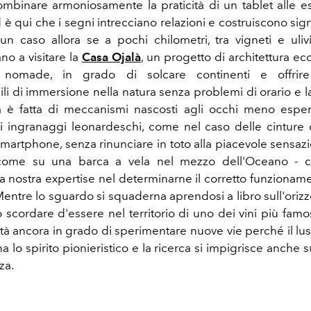
mbinare armoniosamente la praticità di un tablet alle e
d è qui che i segni intrecciano relazioni e costruiscono sign
n caso allora se a pochi chilometri, tra vigneti e ulivi
o a visitare la
Casa Ojalà
, un progetto di architettura e
o nomade, in grado di solcare continenti e offrire
i di immersione nella natura senza problemi di orario e la
 è fatta di meccanismi nascosti agli occhi meno esper
i ingranaggi leonardeschi, come nel caso delle cintur
 smartphone, senza rinunciare in toto alla piacevole sensaz
 come su una barca a vela nel mezzo dell'Oceano - c
a nostra expertise nel determinarne il corretto funzioname
entre lo sguardo si squaderna aprendosi a libro sull'orizzo
ò scordare d'essere nel territorio di uno dei vini più famo
tà ancora in grado di sperimentare nuove vie perché il lus
lo spirito pionieristico e la ricerca si impigrisce anche 
za.