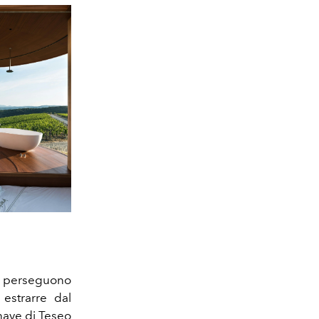
ia perseguono
 estrarre dal
nave di Teseo