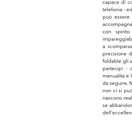
capace di co
telefonia - e
può essere u
accompagnan
con spirit
impareggiabil
a scomparsa
precisione d
foldable gli
partecipi -
manualità e l
da seguire. M
non ci si pu
nascono real
se abbandona 
dell'eccellen