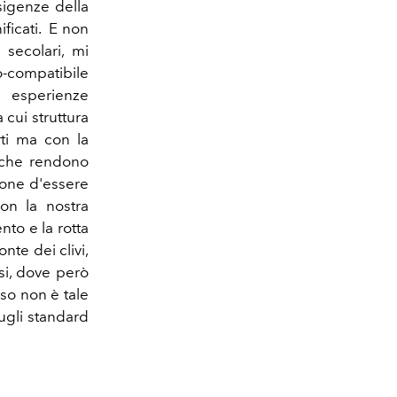
sigenze della
ificati. E non
 secolari, mi
co-compatibile
 esperienze
 cui struttura
ti ma con la
e che rendono
ione d'essere
on la nostra
nto e la rotta
nte dei clivi,
si, dove però
so non è tale
sugli standard