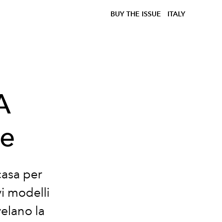
BUY THE ISSUE
ITALY
A
ce
casa per
i modelli
velano la