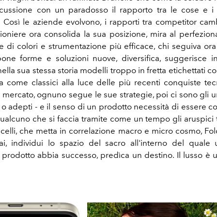
scussione con un paradosso il rapporto tra le cose e i
 Così le aziende evolvono, i rapporti tra competitor cam
oniere ora consolida la sua posizione, mira al perfezion
e di colori e strumentazione più efficace, chi seguiva ora 
pone forme e soluzioni nuove, diversifica, suggerisce in
a nella sua stessa storia modelli troppo in fretta etichettati 
eta come classici alla luce delle più recenti conquiste tec
 mercato, ognuno segue le sue strategie, poi ci sono gli um
 o adepti - e il senso di un prodotto necessità di essere c
alcuno che si faccia tramite come un tempo gli aruspici tr
ccelli, che metta in correlazione macro e micro cosmo, Fo
i, individui lo spazio del sacro all'interno del quale
n prodotto abbia successo, predìca un destino. Il lusso è 
.