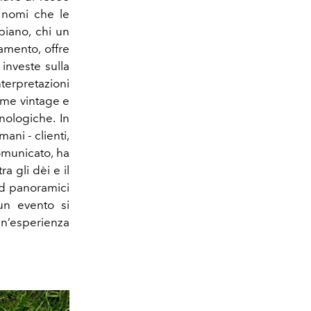
 nomi che le
biano, chi un
amento, offre
investe sulla
terpretazioni
come vintage e
nologiche. In
ani - clienti,
omunicato, ha
a gli dèi e il
ld panoramici
 un evento si
un’esperienza