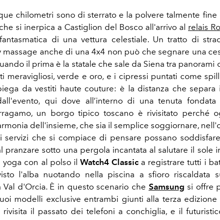
nque chilometri sono di sterrato e la polvere talmente fin
che si inerpica a Castiglion del Bosco all'arrivo al
relais 
fantasmatica di una vettura celestiale. Un tratto di str
y massage anche di una 4x4 non può che segnare una cesu
 quando il prima è la statale che sale da Siena tra panorami 
i meravigliosi, verde e oro, e i cipressi puntati come spi
iega da vestiti haute couture: è la distanza che separa
all'evento, qui dove all’interno di una tenuta fondat
ragamo, un borgo tipico toscano è rivisitato perché og
'armonia dell'insieme, che sia il semplice soggiornare, nell'o
i servizi che si compiace di pensare possano soddisfare
l pranzare sotto una pergola incantata al salutare il sole 
i yoga con al polso il
Watch4 Classic
a registrare tutti i ba
sto l'alba nuotando nella piscina a sfioro riscaldata
 Val d'Orcia. È in questo scenario che
Samsung
si offre 
suoi modelli exclusive entrambi giunti alla terza edizione 
 rivisita il passato dei telefoni a conchiglia, e il futuristi