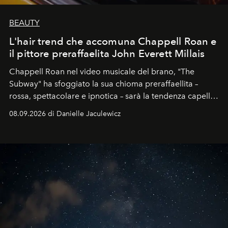
BEAUTY
L'hair trend che accomuna Chappell Roan e
il pittore preraffaelita John Everett Millais
Chappell Roan nel video musicale del brano, "The
Subway" ha sfoggiato la sua chioma preraffaellita –
rossa, spettacolare e ipnotica – sarà la tendenza capelli
dell'autunno?
08.09.2026 di Danielle Jaculewicz