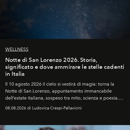
WELLNESS
Notte di San Lorenzo 2026. Storia,
significato e dove ammirare le stelle cadenti
in Italia
Il 10 agosto 2026 il cielo si vestirà di magia: torna la
Notte di San Lorenzo
, appuntamento immancabile
dell’estate italiana, sospeso tra mito, scienza e poesia.
Sarà il momento in cui gli occhi si alzano verso la volta
08.08.2026 di Ludovica Crespi-Pallavicini
celeste per seguire il passaggio delle
Perseidi
, quelle
che chiamiamo comunemente
stelle cadenti
, e affidare
all’universo i desideri più segreti