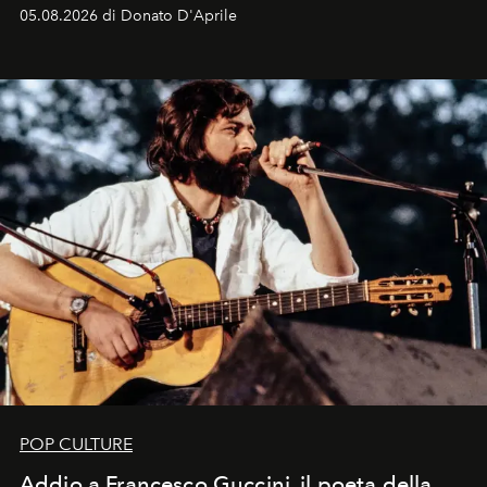
logomania pensata per la spiaggia
, con Cindy, Linda,
05.08.2026 di Donato D'Aprile
Kate, Claudia e Carla una dietro l'altra. Trent'anni dopo,
in un'industria che vive di archivi, quel guardaroba resta
uno dei documenti più contemporanei che abbiamo.
POP CULTURE
Addio a Francesco Guccini, il poeta della