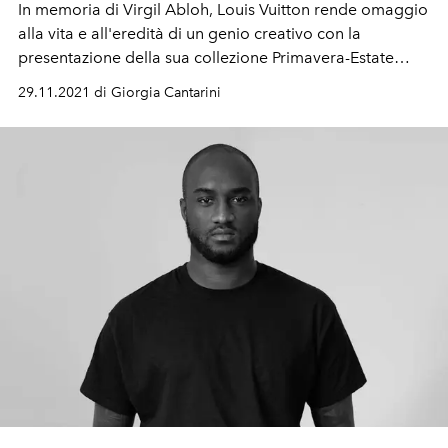
In memoria di Virgil Abloh, Louis Vuitton rende omaggio
alla vita e all'eredità di un genio creativo con la
presentazione della sua collezione Primavera-Estate
2022 in diretta da Miami. Uno show con fuochi
29.11.2021 di Giorgia Cantarini
pirotecnici e una gigantesca statua colorata eretta in
onore del Direttore Creativo scomparso domenica
dopo una lunga battaglia contro il cancro