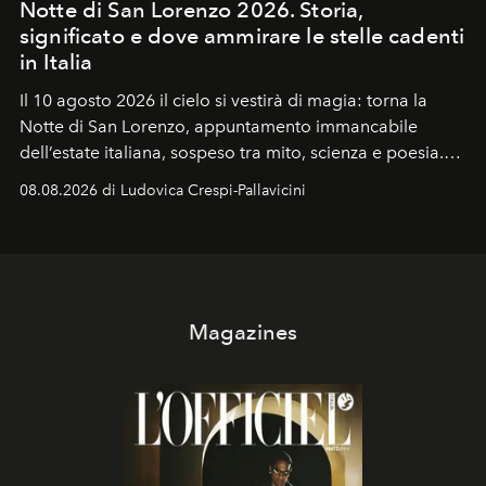
Notte di San Lorenzo 2026. Storia,
significato e dove ammirare le stelle cadenti
in Italia
Il 10 agosto 2026 il cielo si vestirà di magia: torna la
Notte di San Lorenzo
, appuntamento immancabile
dell’estate italiana, sospeso tra mito, scienza e poesia.
Sarà il momento in cui gli occhi si alzano verso la volta
08.08.2026 di Ludovica Crespi-Pallavicini
celeste per seguire il passaggio delle
Perseidi
, quelle
che chiamiamo comunemente
stelle cadenti
, e affidare
all’universo i desideri più segreti
Magazines