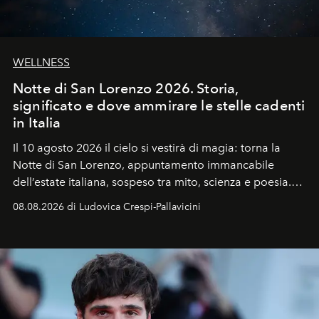
WELLNESS
Notte di San Lorenzo 2026. Storia,
significato e dove ammirare le stelle cadenti
in Italia
Il 10 agosto 2026 il cielo si vestirà di magia: torna la
Notte di San Lorenzo
, appuntamento immancabile
dell’estate italiana, sospeso tra mito, scienza e poesia.
Sarà il momento in cui gli occhi si alzano verso la volta
08.08.2026 di Ludovica Crespi-Pallavicini
celeste per seguire il passaggio delle
Perseidi
, quelle
che chiamiamo comunemente
stelle cadenti
, e affidare
all’universo i desideri più segreti