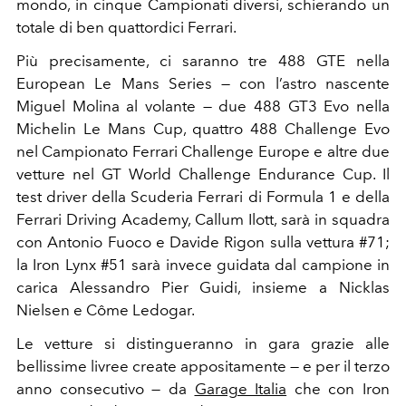
mondo, in cinque Campionati diversi, schierando un
totale di ben quattordici Ferrari.
Più precisamente, ci saranno tre 488 GTE nella
European Le Mans Series — con l’astro nascente
Miguel Molina al volante — due 488 GT3 Evo nella
Michelin Le Mans Cup, quattro 488 Challenge Evo
nel Campionato Ferrari Challenge Europe e altre due
vetture nel GT World Challenge Endurance Cup. Il
test driver della Scuderia Ferrari di Formula 1 e della
Ferrari Driving Academy, Callum Ilott, sarà in squadra
con Antonio Fuoco e Davide Rigon sulla vettura #71;
la Iron Lynx #51 sarà invece guidata dal campione in
carica Alessandro Pier Guidi, insieme a Nicklas
Nielsen e Côme Ledogar.
Le vetture si distingueranno in gara grazie alle
bellissime livree create appositamente — e per il terzo
anno consecutivo — da
Garage Italia
che con Iron