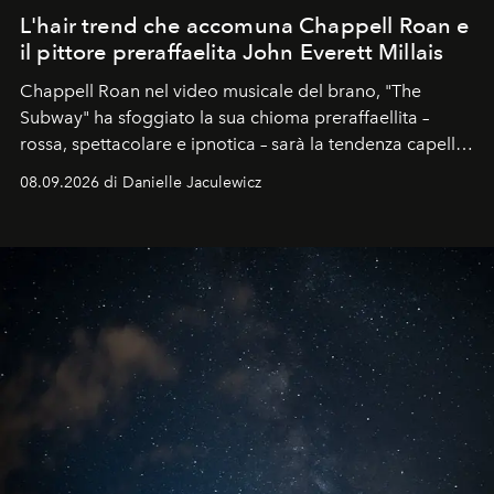
L'hair trend che accomuna Chappell Roan e
il pittore preraffaelita John Everett Millais
Chappell Roan nel video musicale del brano, "The
Subway" ha sfoggiato la sua chioma preraffaellita –
rossa, spettacolare e ipnotica – sarà la tendenza capelli
dell'autunno?
08.09.2026 di Danielle Jaculewicz