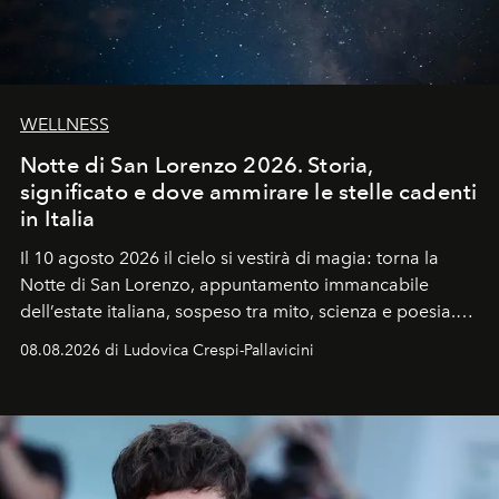
WELLNESS
Notte di San Lorenzo 2026. Storia,
significato e dove ammirare le stelle cadenti
in Italia
Il 10 agosto 2026 il cielo si vestirà di magia: torna la
Notte di San Lorenzo
, appuntamento immancabile
dell’estate italiana, sospeso tra mito, scienza e poesia.
Sarà il momento in cui gli occhi si alzano verso la volta
08.08.2026 di Ludovica Crespi-Pallavicini
celeste per seguire il passaggio delle
Perseidi
, quelle
che chiamiamo comunemente
stelle cadenti
, e affidare
all’universo i desideri più segreti