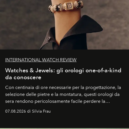
INTERNATIONAL WATCH REVIEW
Watches & Jewels: gli orologi one-of-a-kind
da conoscere
Con centinaia di ore necessarie per la progettazione, la
selezione delle pietre e la montatura, questi orologi da
sera rendono pericolosamente facile perdere la
cognizione del tempo. Ma con quadranti così
07.08.2026 di Silvia Frau
abbaglianti, chi è che guarda davvero l'ora?