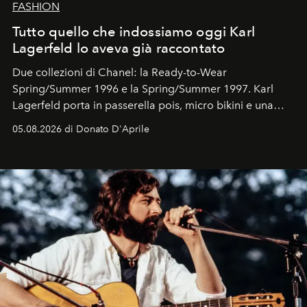
FASHION
Tutto quello che indossiamo oggi Karl
Lagerfeld lo aveva già raccontato
Due collezioni di Chanel: la Ready-to-Wear
Spring/Summer 1996 e la Spring/Summer 1997. Karl
Lagerfeld porta in passerella pois, micro bikini e una
logomania pensata per la spiaggia
, con Cindy, Linda,
05.08.2026 di Donato D'Aprile
Kate, Claudia e Carla una dietro l'altra. Trent'anni dopo,
in un'industria che vive di archivi, quel guardaroba resta
uno dei documenti più contemporanei che abbiamo.