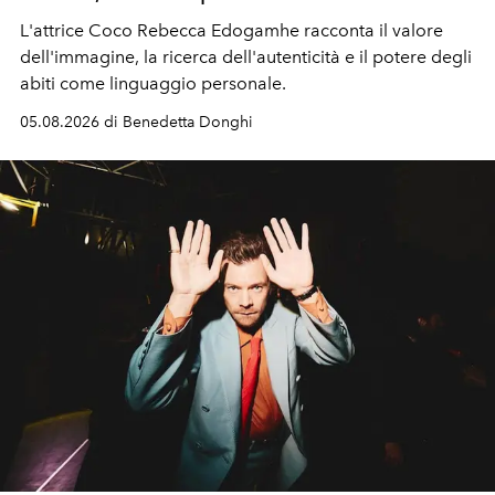
L'attrice Coco Rebecca Edogamhe racconta il valore
dell'immagine, la ricerca dell'autenticità e il potere degli
abiti come linguaggio personale.
05.08.2026 di Benedetta Donghi