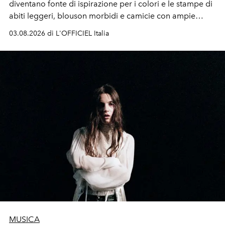
diventano fonte di ispirazione per i colori e le stampe di
abiti leggeri, blouson morbidi e camicie con ampie
maniche a kimono. E si trasformano in applicazioni
03.08.2026 di L'OFFICIEL Italia
tridimensionali e over su tailleur monocromatici.
MUSICA