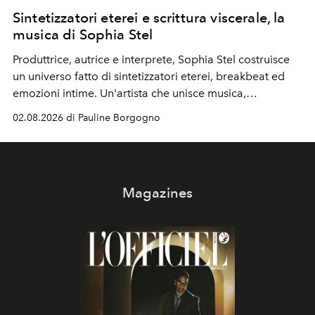
Sintetizzatori eterei e scrittura viscerale, la
musica di Sophia Stel
Produttrice, autrice e interprete, Sophia Stel costruisce
un universo fatto di sintetizzatori eterei, breakbeat ed
emozioni intime. Un'artista che unisce musica,
immaginario visivo e vulnerabilità senza confini.
02.08.2026 di Pauline Borgogno
Magazines