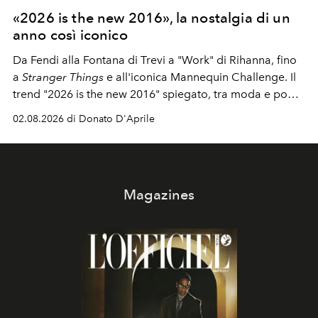
«2026 is the new 2016», la nostalgia di un
anno così iconico
Da Fendi alla Fontana di Trevi a "Work" di Rihanna, fino
a
Stranger Things
e all'iconica Mannequin Challenge. Il
trend "2026 is the new 2016" spiegato, tra moda e pop
culture.
02.08.2026 di Donato D'Aprile
Magazines