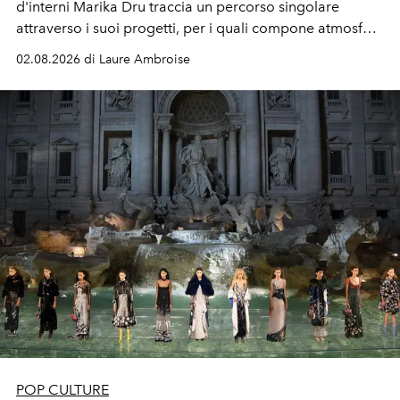
d'interni Marika Dru traccia un percorso singolare
attraverso i suoi progetti, per i quali compone atmosfere
silenziose, quasi sospese, dove l'emozione nasce meno
02.08.2026 di Laure Ambroise
dall'effetto che dalla sottrazione, e dove la giustezza
diventa una forma di evidenza.
POP CULTURE