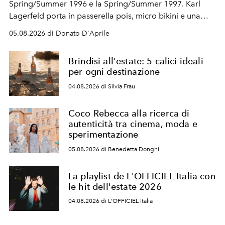
Spring/Summer 1996 e la Spring/Summer 1997. Karl
Lagerfeld porta in passerella pois, micro bikini e una
logomania pensata per la spiaggia
, con Cindy, Linda,
05.08.2026 di Donato D'Aprile
Kate, Claudia e Carla una dietro l'altra. Trent'anni dopo,
in un'industria che vive di archivi, quel guardaroba resta
Brindisi all'estate: 5 calici ideali
uno dei documenti più contemporanei che abbiamo.
per ogni destinazione
04.08.2026 di Silvia Frau
Coco Rebecca alla ricerca di
autenticità tra cinema, moda e
sperimentazione
05.08.2026 di Benedetta Donghi
La playlist de L'OFFICIEL Italia con
le hit dell'estate 2026
04.08.2026 di L'OFFICIEL Italia