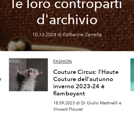
le loro controparti
d'archivio
10.12.2024 di Katharine Zarrella
FASHION
Couture Circus: l'Haute
y
Couture dell'autunno
inverno 2023-24 è
flamboyant
18.09.2023 di Di Giulio Martinelli e
Vincent Flouret