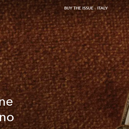
BUY THE ISSUE
ITALY
one
ano