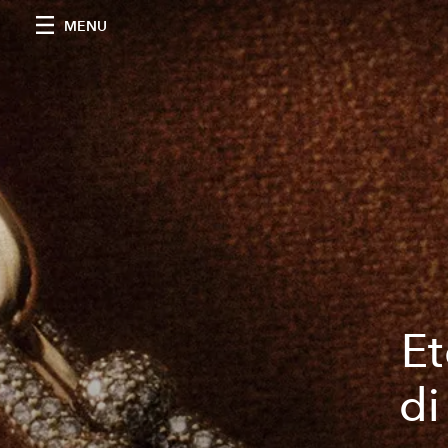
MENU
Et
di