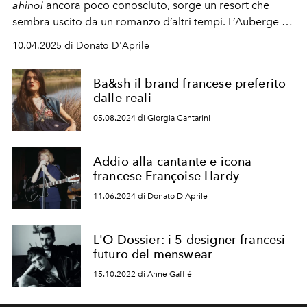
ahinoi
ancora poco conosciuto, sorge un resort che
sembra uscito da un romanzo d’altri tempi. L’Auberge du
Jeu de Paume è molto più di un hotel -
è un racconto
10.04.2025 di Donato D'Aprile
così classy, tra storia e benessere.
Ba&sh il brand francese preferito
dalle reali
05.08.2024 di Giorgia Cantarini
Addio alla cantante e icona
francese Françoise Hardy
11.06.2024 di Donato D'Aprile
L'O Dossier: i 5 designer francesi
futuro del menswear
15.10.2022 di Anne Gaffié