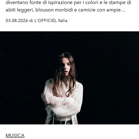
diventano fonte di ispirazione per i colori e le stampe di
abiti leggeri, blouson morbidi e camicie con ampie
maniche a kimono. E si trasformano in applicazioni
03.08.2026 di L'OFFICIEL Italia
tridimensionali e over su tailleur monocromatici.
MUSICA