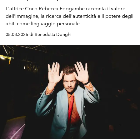
L'attrice Coco Rebecca Edogamhe racconta il valore
dell'immagine, la ricerca dell'autenticità e il potere degli
abiti come linguaggio personale.
05.08.2026 di Benedetta Donghi