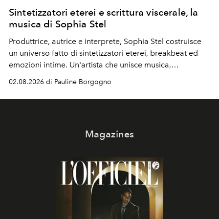
Sintetizzatori eterei e scrittura viscerale, la
musica di Sophia Stel
Produttrice, autrice e interprete, Sophia Stel costruisce
un universo fatto di sintetizzatori eterei, breakbeat ed
emozioni intime. Un'artista che unisce musica,
immaginario visivo e vulnerabilità senza confini.
02.08.2026 di Pauline Borgogno
Magazines