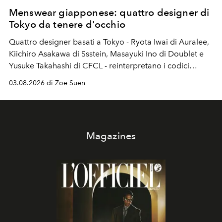
Menswear giapponese: quattro designer di
Tokyo da tenere d'occhio
Quattro designer basati a Tokyo - Ryota Iwai di Auralee,
Kiichiro Asakawa di Ssstein, Masayuki Ino di Doublet e
Yusuke Takahashi di CFCL - reinterpretano i codici
estetici che hanno reso unico il menswear giapponese.
03.08.2026 di Zoe Suen
Magazines