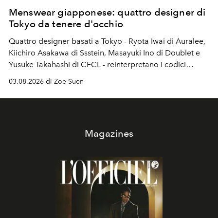
Menswear giapponese: quattro designer di
Tokyo da tenere d'occhio
Quattro designer basati a Tokyo - Ryota Iwai di Auralee,
Kiichiro Asakawa di Ssstein, Masayuki Ino di Doublet e
Yusuke Takahashi di CFCL - reinterpretano i codici
estetici che hanno reso unico il menswear giapponese.
03.08.2026 di Zoe Suen
Magazines