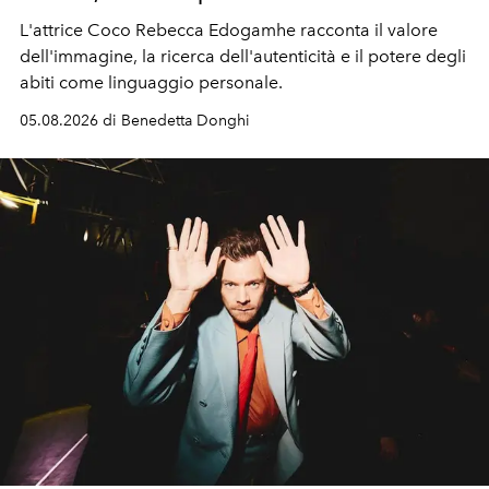
L'attrice Coco Rebecca Edogamhe racconta il valore
dell'immagine, la ricerca dell'autenticità e il potere degli
abiti come linguaggio personale.
05.08.2026 di Benedetta Donghi