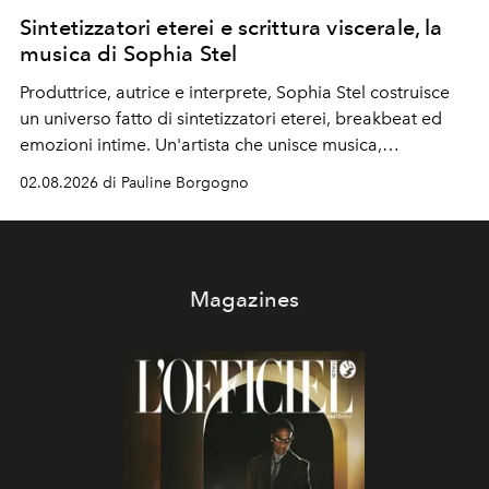
Sintetizzatori eterei e scrittura viscerale, la
musica di Sophia Stel
Produttrice, autrice e interprete, Sophia Stel costruisce
un universo fatto di sintetizzatori eterei, breakbeat ed
emozioni intime. Un'artista che unisce musica,
immaginario visivo e vulnerabilità senza confini.
02.08.2026 di Pauline Borgogno
Magazines