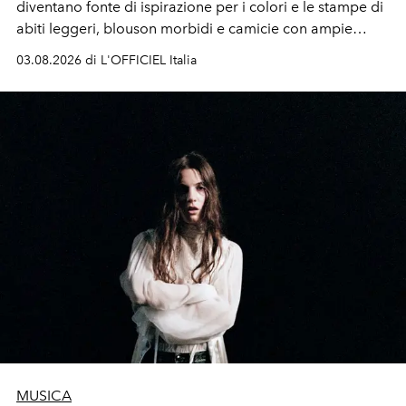
diventano fonte di ispirazione per i colori e le stampe di
abiti leggeri, blouson morbidi e camicie con ampie
maniche a kimono. E si trasformano in applicazioni
03.08.2026 di L'OFFICIEL Italia
tridimensionali e over su tailleur monocromatici.
MUSICA