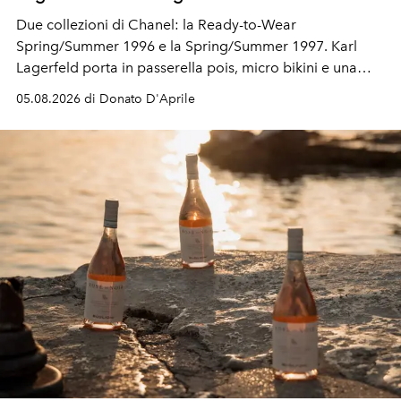
Due collezioni di Chanel: la Ready-to-Wear
Spring/Summer 1996 e la Spring/Summer 1997. Karl
Lagerfeld porta in passerella pois, micro bikini e una
logomania pensata per la spiaggia
, con Cindy, Linda,
05.08.2026 di Donato D'Aprile
Kate, Claudia e Carla una dietro l'altra. Trent'anni dopo,
in un'industria che vive di archivi, quel guardaroba resta
uno dei documenti più contemporanei che abbiamo.