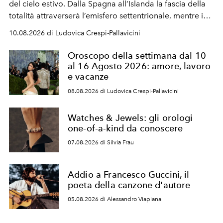
del cielo estivo.
Dalla Spagna all’Islanda la fascia della
totalità attraverserà l’emisfero settentrionale, mentre in
Italia il fenomeno sarà parziale ma particolarmente
10.08.2026 di Ludovica Crespi-Pallavicini
spettacolare al Nord. Orari, città favorite e regole per
osservare l’eclissi.
Oroscopo della settimana dal 10
al 16 Agosto 2026: amore, lavoro
e vacanze
08.08.2026 di Ludovica Crespi-Pallavicini
Watches & Jewels: gli orologi
one-of-a-kind da conoscere
07.08.2026 di Silvia Frau
Addio a Francesco Guccini, il
poeta della canzone d'autore
05.08.2026 di Alessandro Viapiana