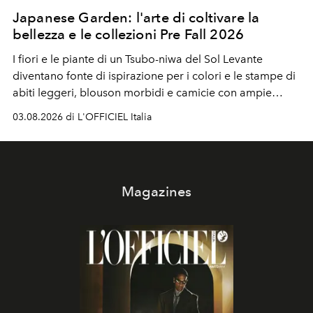
Japanese Garden: l'arte di coltivare la
bellezza e le collezioni Pre Fall 2026
I fiori e le piante di un Tsubo-niwa del Sol Levante
diventano fonte di ispirazione per i colori e le stampe di
abiti leggeri, blouson morbidi e camicie con ampie
maniche a kimono. E si trasformano in applicazioni
03.08.2026 di L'OFFICIEL Italia
tridimensionali e over su tailleur monocromatici.
Magazines