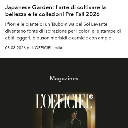
Japanese Garden: l'arte di coltivare la
bellezza e le collezioni Pre Fall 2026
I fiori e le piante di un Tsubo-niwa del Sol Levante
diventano fonte di ispirazione per i colori e le stampe di
abiti leggeri, blouson morbidi e camicie con ampie
maniche a kimono. E si trasformano in applicazioni
03.08.2026 di L'OFFICIEL Italia
tridimensionali e over su tailleur monocromatici.
Magazines