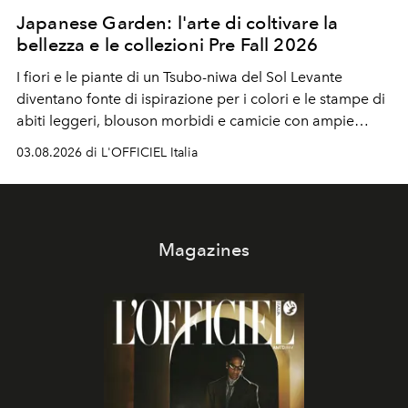
Japanese Garden: l'arte di coltivare la
bellezza e le collezioni Pre Fall 2026
I fiori e le piante di un Tsubo-niwa del Sol Levante
diventano fonte di ispirazione per i colori e le stampe di
abiti leggeri, blouson morbidi e camicie con ampie
maniche a kimono. E si trasformano in applicazioni
03.08.2026 di L'OFFICIEL Italia
tridimensionali e over su tailleur monocromatici.
Magazines