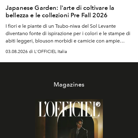
Japanese Garden: l'arte di coltivare la
bellezza e le collezioni Pre Fall 2026
I fiori e le piante di un Tsubo-niwa del Sol Levante
diventano fonte di ispirazione per i colori e le stampe di
abiti leggeri, blouson morbidi e camicie con ampie
maniche a kimono. E si trasformano in applicazioni
03.08.2026 di L'OFFICIEL Italia
tridimensionali e over su tailleur monocromatici.
Magazines