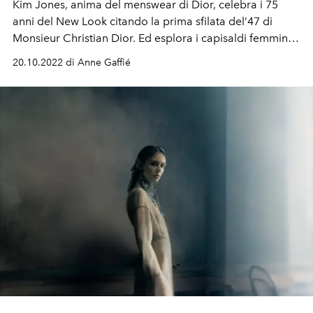
Kim Jones, anima del menswear di Dior, celebra i 75
anni del New Look citando la prima sfilata del’47 di
Monsieur Christian Dior. Ed esplora i capisaldi femminili
della griffe traducendoli in un moderno guardaroba
20.10.2022 di Anne Gaffié
maschile.