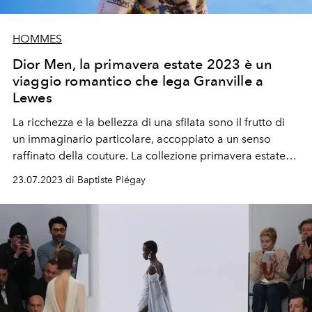
HOMMES
Dior Men, la primavera estate 2023 è un
viaggio romantico che lega Granville a
Lewes
La ricchezza e la bellezza di una sfilata sono il frutto di
un immaginario particolare, accoppiato a un senso
raffinato della couture. La collezione primavera estate
2023, immaginata da Kim Jones per l'uomo di Dior, ne è
23.07.2023 di Baptiste Piégay
la prova. In un viaggio che evoca la maison d'infanzia di
monsieur Christian Dior, e il Sussex, dove il designer
inglese di Dior Men ha passato parte della sua
giovinezza.