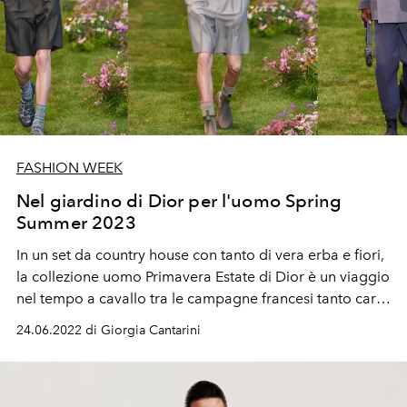
FASHION WEEK
Nel giardino di Dior per l'uomo Spring
Summer 2023
In un set da country house con tanto di vera erba e fiori,
la collezione uomo Primavera Estate di Dior è un viaggio
nel tempo a cavallo tra le campagne francesi tanto care
a Mousieur Dior e a quelle del Sussex, paesaggio chiave
24.06.2022 di Giorgia Cantarini
dei dipinti di Duncan Grant da cui il Direttore Creativo
Kim Jones attinge per la creazione delle nuove stampe
flora