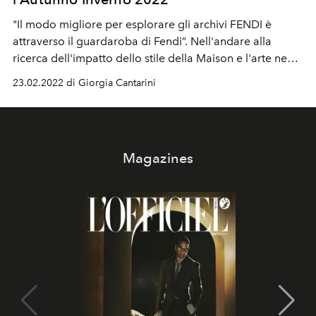
"Il modo migliore per esplorare gli archivi FENDI è
attraverso il guardaroba di Fendi”. Nell'andare alla
ricerca dell'impatto dello stile della Maison e l'arte negli
archivi Fendi, Kim Jones definisce un nuovo corso di
23.02.2022 di Giorgia Cantarini
#FendiFW22. Rifratti attraverso una lente
contemporanea, questi momenti della storia puntano
verso un nuovo equilibrio: tracciando i bordi di linee e
forme forti, sfocate e rinvigorite da un senso di
Magazines
leggerezza. La funzione utilitaristica incontra l'illusione
materica contemporanea. Esplorando la forza e la
morbidezza, la collezione sfida le nozioni di potere,
sfocando e rimodellando i confini con un soft touch di
tessuti, trasparenze e femminilità