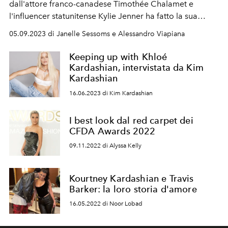
dall'attore franco-canadese Timothée Chalamet e
l'influencer statunitense Kylie Jenner ha fatto la sua
prima apparizione in pubblico a Los Angeles, durante
05.09.2023 di Janelle Sessoms e Alessandro Viapiana
l'ultimo concerto di Beyoncé del suo Renaissance Tour.
Le foto della coppia hanno fatto il giro del mondo.
Keeping up with Khloé
Kardashian, intervistata da Kim
Kardashian
16.06.2023 di Kim Kardashian
I best look dal red carpet dei
CFDA Awards 2022
09.11.2022 di Alyssa Kelly
Kourtney Kardashian e Travis
Barker: la loro storia d'amore
16.05.2022 di Noor Lobad