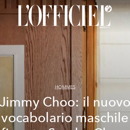
HOMMES
Jimmy Choo: il nuov
vocabolario maschile