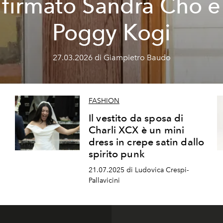
firmato Sandra Cho e
Poggy Kogi
27.03.2026 di Giampietro Baudo
FASHION
Il vestito da sposa di
Charli XCX è un mini
e
dress in crepe satin dallo
spirito punk
21.07.2025 di Ludovica Crespi-
Pallavicini