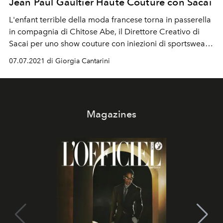
Jean Paul Gaultier Haute Couture con Sacai
L'enfant terrible della moda francese torna in passerella
in compagnia di Chitose Abe, il Direttore Creativo di
Sacai per uno show couture con iniezioni di sportswear,
punk e il best of della tipica irriverenza firmata Gaultier
07.07.2021 di Giorgia Cantarini
Magazines