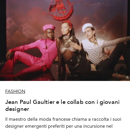
a invitare altri stilisti a reinterpretarne i codici. Questa
stagione, dopo Glenn Martens, arriva Rousteing
attualmente direttore artistico di Balmain dal 2011,
che
ha voluto rendere un sincero omaggio a colui che lo ha
sempre ispirato
FASHION
Jean Paul Gaultier e le collab con i giovani
designer
Il maestro della moda francese chiama a raccolta i suoi
designer emergenti preferiti per una incursione nel