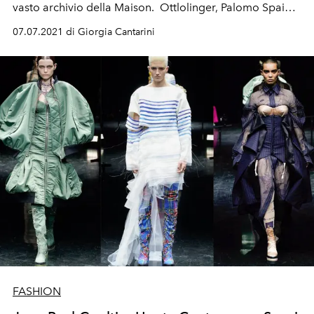
vasto archivio della Maison.
Ottlolinger, Palomo Spain,
Marvin M'Toumo, Alan Crocetti e Lecourt Mansion
07.07.2021 di Giorgia Cantarini
disegnano gli outfit "reboot" di "Les Marins".
Protagonista: Bella Hadid in versione sirenetta
FASHION