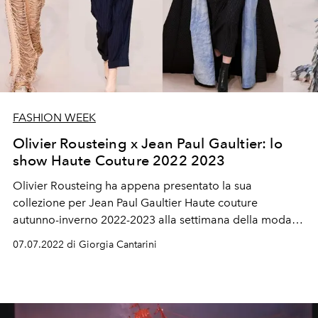
FASHION WEEK
Olivier Rousteing x Jean Paul Gaultier: lo
show Haute Couture 2022 2023
Olivier Rousteing ha appena presentato la sua
collezione per Jean Paul Gaultier Haute couture
autunno-inverno 2022-2023 alla settimana della moda di
Parigi. In programma: corpetti a cono, pezzi sculturali,
07.07.2022 di Giorgia Cantarini
stampe trompe-l'oeil e barattoli di latta sublimati in abiti
o usati come platform di stivali. Mentre il grande
couturier Jean Paul Gaultier si è ufficialmente ritirato
dalle passerelle a gennaio 2020, la sua maison continua