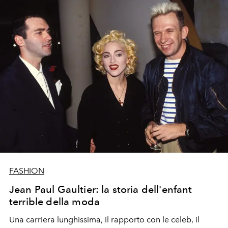
dipingere una kermesse votata a tracciare le linee guida
di un’idea di lusso flamboyant, in bilico fra tradizione e
contemporaneo avanguardista.
FASHION
Jean Paul Gaultier: la storia dell'enfant
terrible della moda
Una carriera lunghissima, il rapporto con le celeb, il