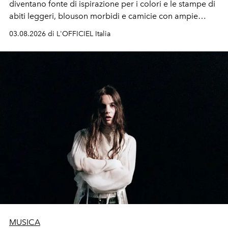
diventano fonte di ispirazione per i colori e le stampe di
abiti leggeri, blouson morbidi e camicie con ampie
maniche a kimono. E si trasformano in applicazioni
03.08.2026 di L'OFFICIEL Italia
tridimensionali e over su tailleur monocromatici.
MUSICA