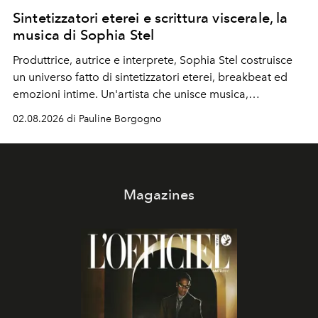
Sintetizzatori eterei e scrittura viscerale, la
musica di Sophia Stel
Produttrice, autrice e interprete, Sophia Stel costruisce
un universo fatto di sintetizzatori eterei, breakbeat ed
emozioni intime. Un'artista che unisce musica,
immaginario visivo e vulnerabilità senza confini.
02.08.2026 di Pauline Borgogno
Magazines