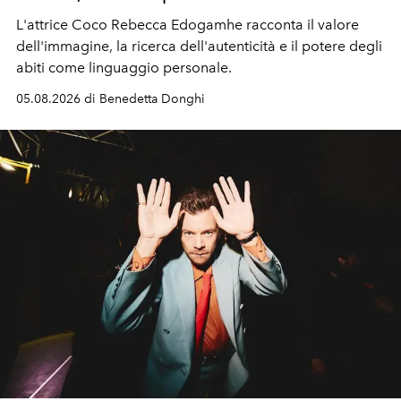
L'attrice Coco Rebecca Edogamhe racconta il valore
dell'immagine, la ricerca dell'autenticità e il potere degli
abiti come linguaggio personale.
05.08.2026 di Benedetta Donghi