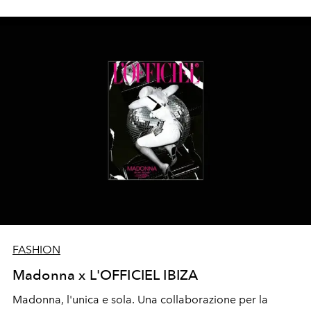
elettrizzanti.
FASHION
Madonna x L'OFFICIEL IBIZA
Madonna, l'unica e sola. Una collaborazione per la