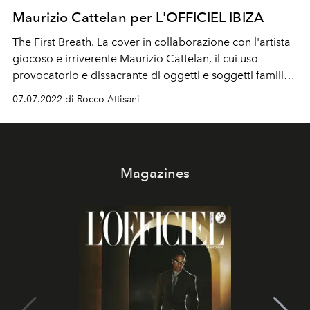
Maurizio Cattelan per L'OFFICIEL IBIZA
The First Breath. La cover in collaborazione con l'artista
giocoso e irriverente
Maurizio
Cattelan
, il cui uso
provocatorio e dissacrante di oggetti e soggetti familiari
lo ha reso una delle
figure
più
popolari
- e
controverse
-
07.07.2022 di Rocco Attisani
della scena artistica contemporanea.
Magazines