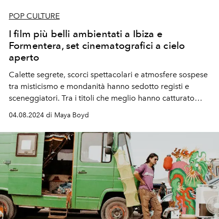
POP CULTURE
I film più belli ambientati a Ibiza e
Formentera, set cinematografici a cielo
aperto
Calette segrete, scorci spettacolari e atmosfere sospese
tra misticismo e mondanità hanno sedotto registi e
sceneggiatori. Tra i titoli che meglio hanno catturato
l’anima cinematografica di Ibiza e Formentera, Sex y
04.08.2024 di Maya Boyd
Lucía di Julio Medem, Amnesia di Gabriele Salvatores e
il poco conosciuto ma evocativo Lady Formentera.