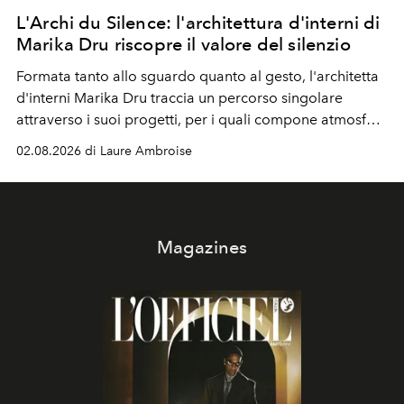
L'Archi du Silence: l'architettura d'interni di
Marika Dru riscopre il valore del silenzio
Formata tanto allo sguardo quanto al gesto, l'architetta
d'interni Marika Dru traccia un percorso singolare
attraverso i suoi progetti, per i quali compone atmosfere
silenziose, quasi sospese, dove l'emozione nasce meno
02.08.2026 di Laure Ambroise
dall'effetto che dalla sottrazione, e dove la giustezza
diventa una forma di evidenza.
Magazines