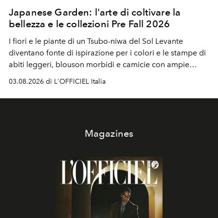
Japanese Garden: l'arte di coltivare la
bellezza e le collezioni Pre Fall 2026
I fiori e le piante di un Tsubo-niwa del Sol Levante
diventano fonte di ispirazione per i colori e le stampe di
abiti leggeri, blouson morbidi e camicie con ampie
maniche a kimono. E si trasformano in applicazioni
03.08.2026 di L'OFFICIEL Italia
tridimensionali e over su tailleur monocromatici.
Magazines