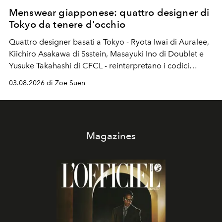
Menswear giapponese: quattro designer di
Tokyo da tenere d'occhio
Quattro designer basati a Tokyo - Ryota Iwai di Auralee,
Kiichiro Asakawa di Ssstein, Masayuki Ino di Doublet e
Yusuke Takahashi di CFCL - reinterpretano i codici
estetici che hanno reso unico il menswear giapponese.
03.08.2026 di Zoe Suen
Magazines