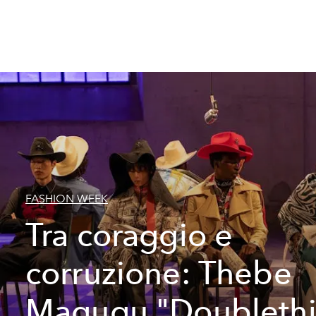
FASHION WEEK
Tra coraggio e
corruzione: Thebe
Magugu "Doublethi