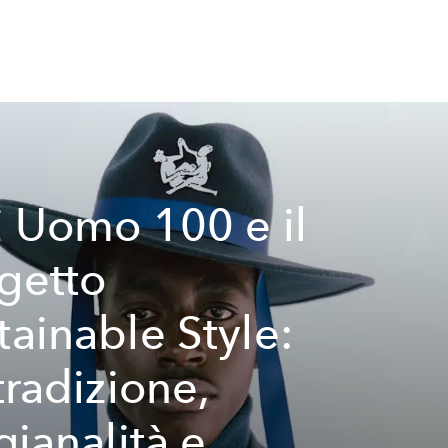
ti Uomo 100 e il
getto
tainable Style:
 tradizione,
gianalità e