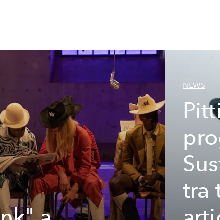
NEWS
Pit
pro
Sus
tra
nk" a
arti