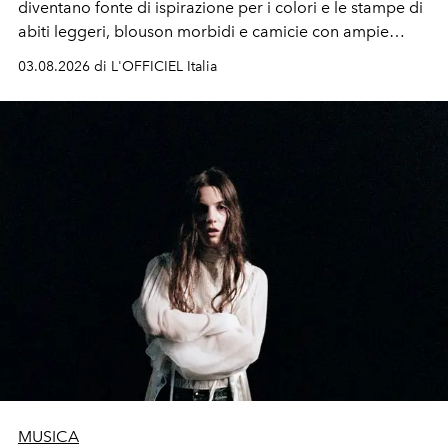
diventano fonte di ispirazione per i colori e le stampe di
abiti leggeri, blouson morbidi e camicie con ampie
maniche a kimono. E si trasformano in applicazioni
03.08.2026 di L'OFFICIEL Italia
tridimensionali e over su tailleur monocromatici.
MUSICA