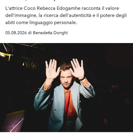
L'attrice Coco Rebecca Edogamhe racconta il valore
dell'immagine, la ricerca dell'autenticità e il potere degli
abiti come linguaggio personale.
05.08.2026 di Benedetta Donghi