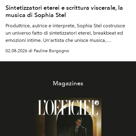
Sintetizzatori eterei e scrittura viscerale, la
musica di Sophia Stel
Produttrice, autrice e interprete, Sophia Stel costruisce
un universo fatto di sintetizzatori eterei, breakbeat ed
emozioni intime. Un'artista che unisce musica,
immaginario visivo e vulnerabilità senza confini.
02.08.2026 di Pauline Borgogno
Magazines