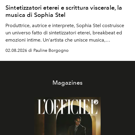
Sintetizzatori eterei e scrittura viscerale, la
musica di Sophia Stel
Produttrice, autrice e interprete, Sophia Stel costruisce
un universo fatto di sintetizzatori eterei, breakbeat ed
emozioni intime. Un'artista che unisce musica,
immaginario visivo e vulnerabilità senza confini.
02.08.2026 di Pauline Borgogno
Magazines