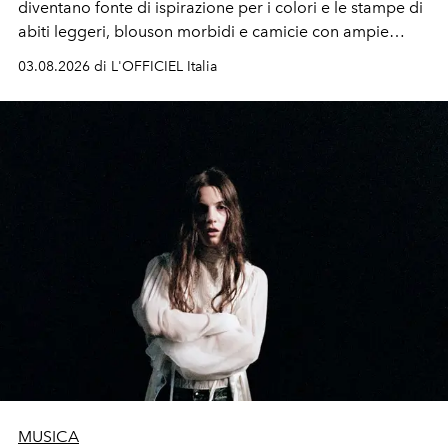
diventano fonte di ispirazione per i colori e le stampe di
abiti leggeri, blouson morbidi e camicie con ampie
maniche a kimono. E si trasformano in applicazioni
03.08.2026 di L'OFFICIEL Italia
tridimensionali e over su tailleur monocromatici.
MUSICA