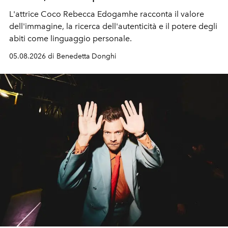
L'attrice Coco Rebecca Edogamhe racconta il valore
dell'immagine, la ricerca dell'autenticità e il potere degli
abiti come linguaggio personale.
05.08.2026 di Benedetta Donghi