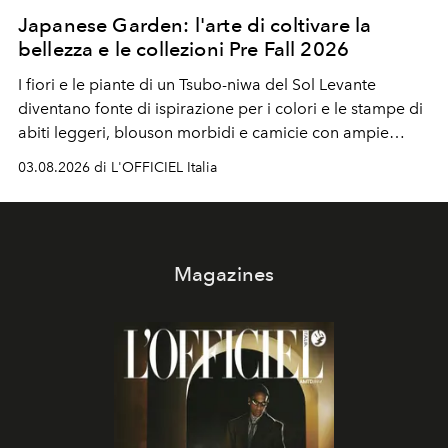
Japanese Garden: l'arte di coltivare la
bellezza e le collezioni Pre Fall 2026
I fiori e le piante di un Tsubo-niwa del Sol Levante
diventano fonte di ispirazione per i colori e le stampe di
abiti leggeri, blouson morbidi e camicie con ampie
maniche a kimono. E si trasformano in applicazioni
03.08.2026 di L'OFFICIEL Italia
tridimensionali e over su tailleur monocromatici.
Magazines