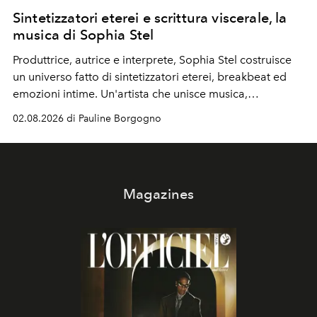
Sintetizzatori eterei e scrittura viscerale, la
musica di Sophia Stel
Produttrice, autrice e interprete, Sophia Stel costruisce
un universo fatto di sintetizzatori eterei, breakbeat ed
emozioni intime. Un'artista che unisce musica,
immaginario visivo e vulnerabilità senza confini.
02.08.2026 di Pauline Borgogno
Magazines