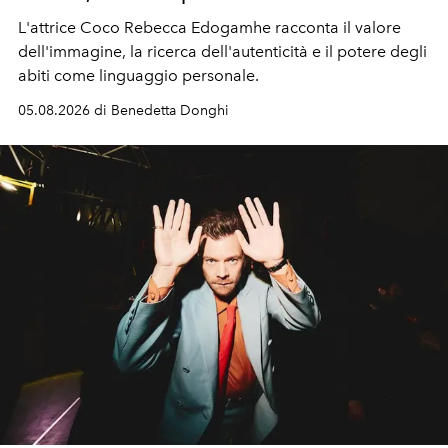
L'attrice Coco Rebecca Edogamhe racconta il valore
dell'immagine, la ricerca dell'autenticità e il potere degli
abiti come linguaggio personale.
05.08.2026 di Benedetta Donghi