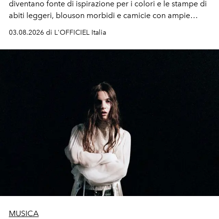
diventano fonte di ispirazione per i colori e le stampe di
abiti leggeri, blouson morbidi e camicie con ampie
maniche a kimono. E si trasformano in applicazioni
03.08.2026 di L'OFFICIEL Italia
tridimensionali e over su tailleur monocromatici.
MUSICA